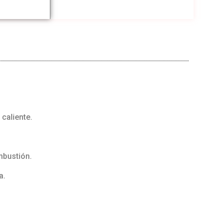
 caliente.
mbustión.
a.