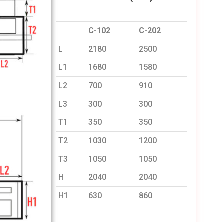
C-102
C-202
L
2180
2500
L1
1680
1580
L2
700
910
L3
300
300
T1
350
350
T2
1030
1200
T3
1050
1050
H
2040
2040
H1
630
860